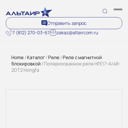
Отправить запрос
7 (812) 270-03-67
zakaz@altaircom.ru
Home
/
Каталог
/
Реле
/
Реле с магнитной
блокировкой
/ Поляризованное реле HFE17-A/48-
2DT2 Hongfa