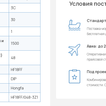
Условия пос
3C
30
Стандарт
Поставка мор
1
Бесплатная д
 и
1500
Авиа: до 
Оперативная
C)
48
прайсовой с
HF18FF
Под проек
DIP
Комбинирова
стоимости. О
Hongfa
HF18FF/048-3Z1