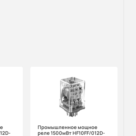
е
Промышленное мощное
12D-
реле 1500мВт HF10FF/012D-