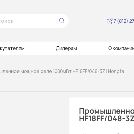
7 (812) 
купателям
Дилерам
О компани
шленное мощное реле 1000мВт HF18FF/048-3Z1 Hongfa
Промышленное
HF18FF/048-3Z