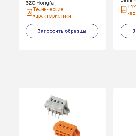
3ZG Hongfa
Тех
Технические
хар
характеристики
Запросить образцы
З