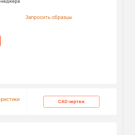
енеджера
Запросить образцы
еристики
CAD чертеж