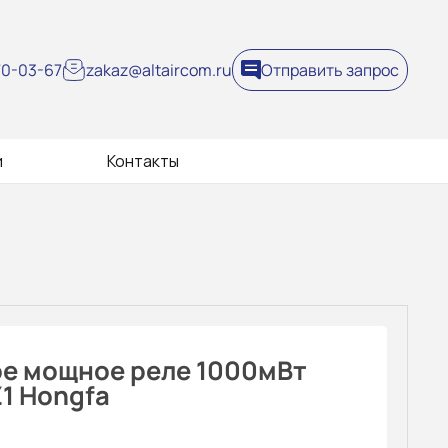
270-03-67
zakaz@altaircom.ru
Отправить запрос
и
Контакты
 мощное реле 1000мВт
1 Hongfa