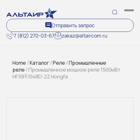
Отправить запрос
7 (812) 270-03-67
zakaz@altaircom.ru
Home
/
Каталог
/
Реле
/
Промышленные
реле
/ Промышленное мощное реле 1500мВт
HF10FF/048D-2Z Hongfa