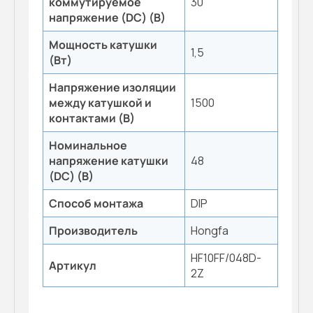
коммутируемое
30
напряжение (DC) (В)
Мощность катушки
1,5
(Вт)
Напряжение изоляции
между катушкой и
1500
контактами (В)
Номинальное
напряжение катушки
48
(DC) (В)
Способ монтажа
DIP
Производитель
Hongfa
HF10FF/048D-
Артикул
2Z