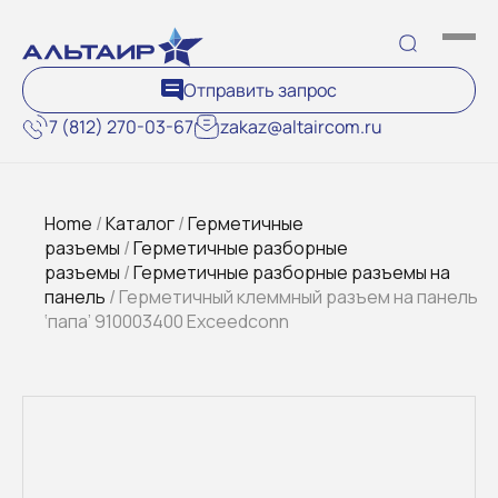
Отправить запрос
7 (812) 270-03-67
zakaz@altaircom.ru
Home
/
Каталог
/
Герметичные
разъемы
/
Герметичные разборные
разъемы
/
Герметичные разборные разъемы на
панель
/ Герметичный клеммный разъем на панель
‘папа’ 910003400 Exceedconn