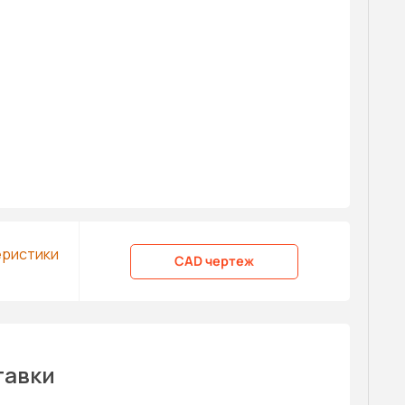
еристики
CAD чертеж
тавки