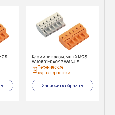
MCS
Клеммник разъемный MCS
WJ0601-0409P WANJIE
Технические
характеристики
цы
Запросить образцы