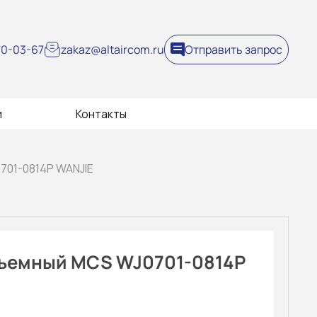
270-03-67
zakaz@altaircom.ru
Отправить запрос
и
Контакты
701-0814P WANJIE
ъемный MCS WJ0701-0814P