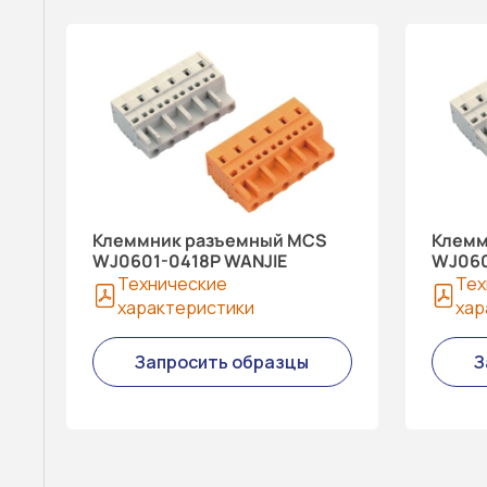
Клеммник разъемный MCS
Клемм
WJ0601-0418P WANJIE
WJ060
Технические
Тех
характеристики
хар
Запросить образцы
З