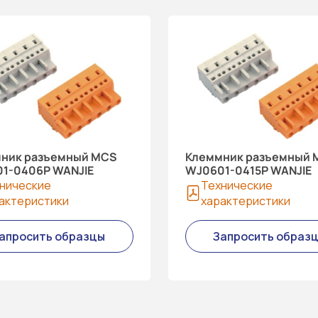
ник разъемный MCS
Клеммник разъемный 
1-0406P WANJIE
WJ0601-0415P WANJIE
нические
Технические
актеристики
характеристики
апросить образцы
Запросить образ