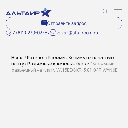
Отправить запрос
7 (812) 270-03-67
zakaz@altaircom.ru
Home
/
Каталог
/
Клеммы
/
Клеммы на печатную
плату
/
Разъемные клеммные блоки
/ Клеммник
разъемный на плату WJ15EDGKR-3.81-04P WANJIE