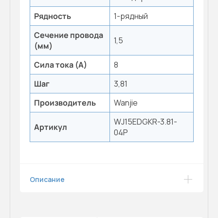
Рядность
1-рядный
Сечение провода
1,5
(мм)
Сила тока (А)
8
Шаг
3,81
Производитель
Wanjie
WJ15EDGKR-3.81-
Артикул
04P
Описание