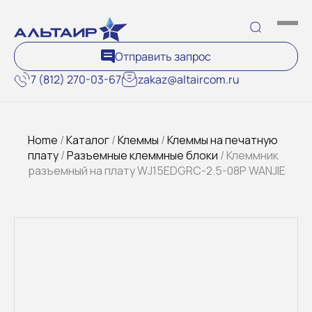
Отправить запрос
7 (812) 270-03-67
zakaz@altaircom.ru
Home
/
Каталог
/
Клеммы
/
Клеммы на печатную
плату
/
Разъемные клеммные блоки
/ Клеммник
разъемный на плату WJ15EDGRC-2.5-08P WANJIE