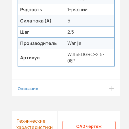
Рядность
1-рядный
Сила тока (А)
5
Шаг
2,5
Производитель
Wanjie
WJ15EDGRC-2.5-
Артикул
08P
Описание
Технические
CAD чертеж
характеристики