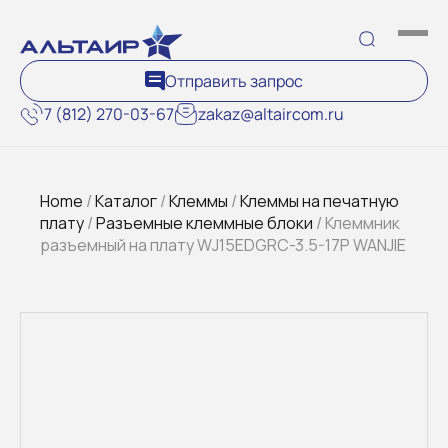
Отправить запрос
7 (812) 270-03-67
zakaz@altaircom.ru
Home
/
Каталог
/
Клеммы
/
Клеммы на печатную
плату
/
Разъемные клеммные блоки
/ Клеммник
разъемный на плату WJ15EDGRC-3.5-17P WANJIE