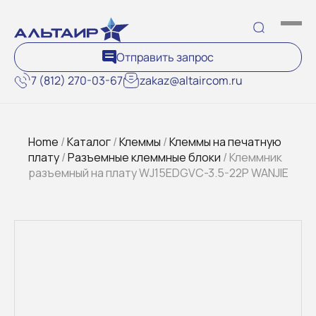
Отправить запрос
7 (812) 270-03-67
zakaz@altaircom.ru
Home
/
Каталог
/
Клеммы
/
Клеммы на печатную
плату
/
Разъемные клеммные блоки
/ Клеммник
разъемный на плату WJ15EDGVC-3.5-22P WANJIE