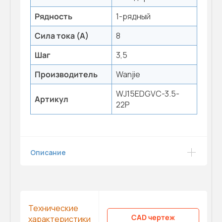
Рядность
1-рядный
Сила тока (А)
8
Шаг
3,5
Производитель
Wanjie
WJ15EDGVC-3.5-
Артикул
22P
Описание
Технические
CAD чертеж
характеристики