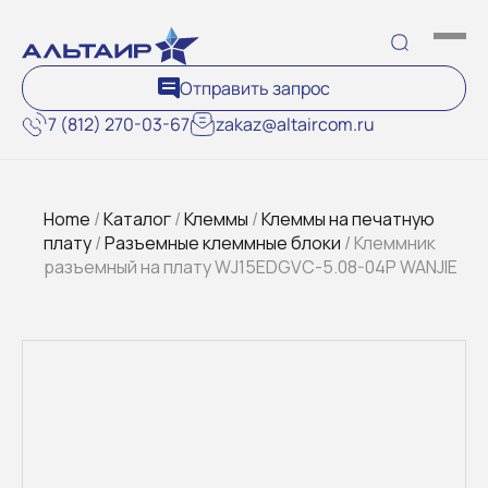
Отправить запрос
7 (812) 270-03-67
zakaz@altaircom.ru
Home
/
Каталог
/
Клеммы
/
Клеммы на печатную
плату
/
Разъемные клеммные блоки
/ Клеммник
разъемный на плату WJ15EDGVC-5.08-04P WANJIE