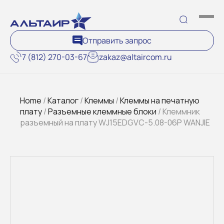
Отправить запрос
7 (812) 270-03-67
zakaz@altaircom.ru
Home
/
Каталог
/
Клеммы
/
Клеммы на печатную
плату
/
Разъемные клеммные блоки
/ Клеммник
разъемный на плату WJ15EDGVC-5.08-06P WANJIE