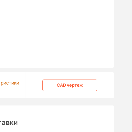
еристики
CAD чертеж
тавки