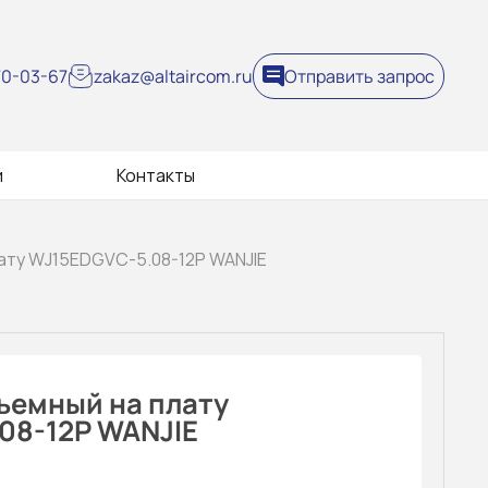
270-03-67
zakaz@altaircom.ru
Отправить запрос
и
Контакты
ату WJ15EDGVC-5.08-12P WANJIE
ъемный на плату
08-12P WANJIE