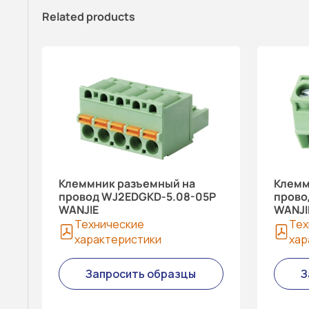
Related products
Клеммник разъемный на
Клемм
провод WJ2EDGKD-5.08-05P
прово
WANJIE
WANJI
Технические
Тех
характеристики
хар
Запросить образцы
З