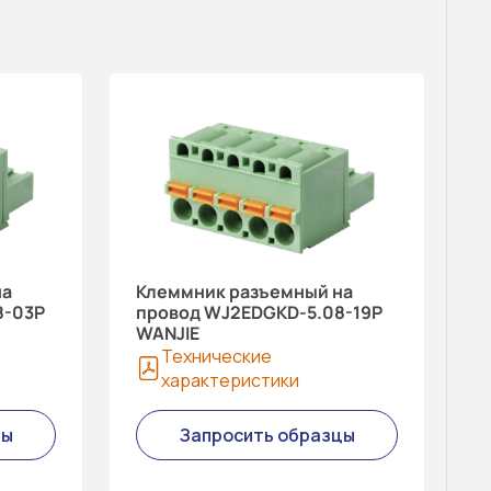
на
Клеммник разъемный на
8-03P
провод WJ2EDGKD-5.08-19P
WANJIE
Технические
характеристики
цы
Запросить образцы