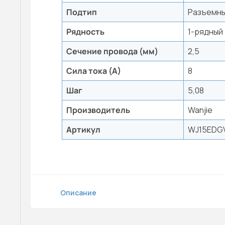
Подтип
Разъемны
Рядность
1-рядный
Сечение провода (мм)
2,5
Сила тока (А)
8
Шаг
5,08
Производитель
Wanjie
Артикул
WJ15EDGV
Описание