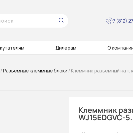
7 (812) 
купателям
Дилерам
О компани
/
Разъемные клеммные блоки
/ Клеммник разъемный на пл
Клеммник раз
WJ15EDGVC-5.