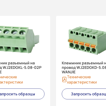
ник разъемный на
Клеммник разъемный 
д WJ2EDGKL-5.08-02P
провод WJ2EDGKD-5.0
E
WANJIE
нические
Технические
актеристики
характеристики
апросить образцы
Запросить образ