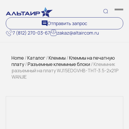
Отправить запрос
7 (812) 270-03-67
zakaz@altaircom.ru
Home
/
Каталог
/
Клеммы
/
Клеммы на печатную
плату
/
Разъемные клеммные блоки
/ Клеммник
разъемный на плату WJ15EDGVHB-THT-3.5-2x21P
WANJIE