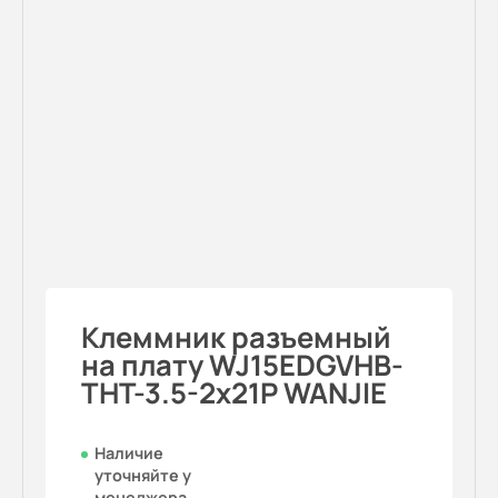
Клеммник разъемный
на плату WJ15EDGVHB-
THT-3.5-2x21P WANJIE
Наличие
уточняйте у
менеджера