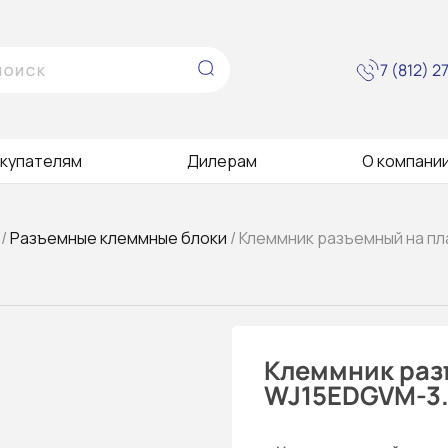
7 (812) 
купателям
Дилерам
О компани
/
Разъемные клеммные блоки
/ Клеммник разъемный на п
Клеммник раз
WJ15EDGVM-3.