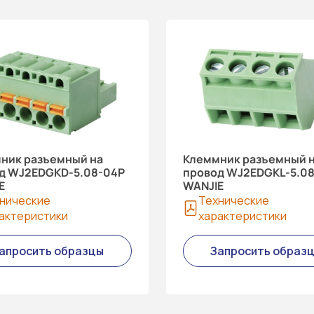
ник разъемный на
Клеммник разъемный 
д WJ2EDGKD-5.08-04P
провод WJ2EDGKL-5.0
E
WANJIE
нические
Технические
актеристики
характеристики
апросить образцы
Запросить образ