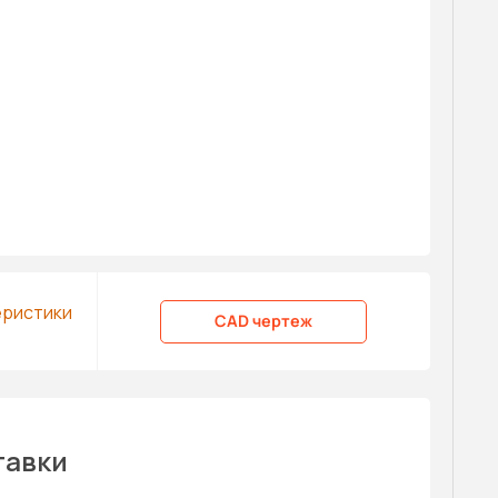
еристики
CAD чертеж
тавки