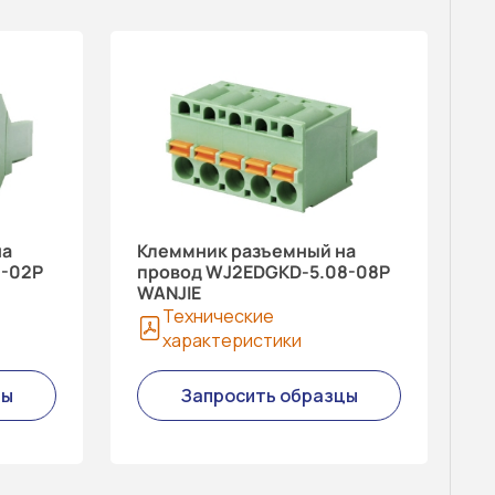
на
Клеммник разъемный на
8-02P
провод WJ2EDGKD-5.08-08P
WANJIE
Технические
характеристики
цы
Запросить образцы