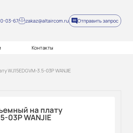
270-03-67
zakaz@altaircom.ru
Отправить запрос
и
Контакты
лату WJ15EDGVM-3.5-03P WANJIE
ъемный на плату
5-03P WANJIE