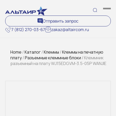
Отправить запрос
7 (812) 270-03-67
zakaz@altaircom.ru
Home
/
Каталог
/
Клеммы
/
Клеммы на печатную
плату
/
Разъемные клеммные блоки
/ Клеммник
разъемный на плату WJ15EDGVM-3.5-05P WANJIE