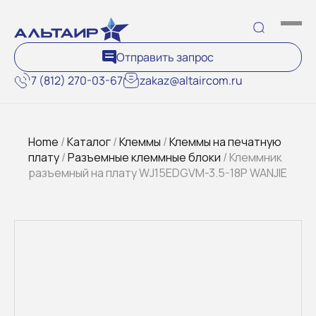
Отправить запрос
7 (812) 270-03-67
zakaz@altaircom.ru
Home
/
Каталог
/
Клеммы
/
Клеммы на печатную
плату
/
Разъемные клеммные блоки
/ Клеммник
разъемный на плату WJ15EDGVM-3.5-18P WANJIE