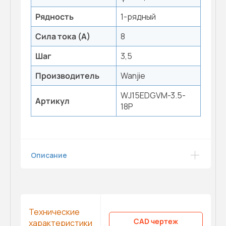
Рядность
1-рядный
Сила тока (А)
8
Шаг
3,5
Производитель
Wanjie
WJ15EDGVM-3.5-
Артикул
18P
Описание
Технические
CAD чертеж
характеристики