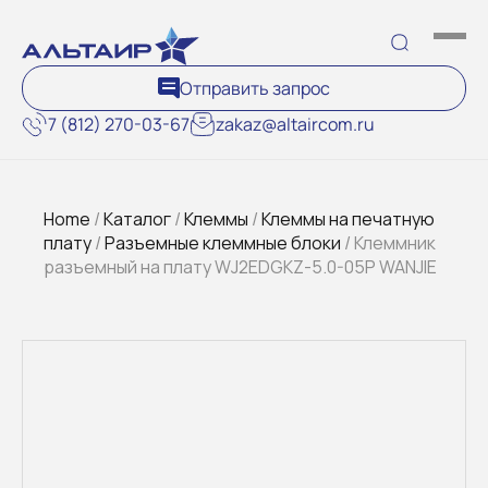
Отправить запрос
7 (812) 270-03-67
zakaz@altaircom.ru
Home
/
Каталог
/
Клеммы
/
Клеммы на печатную
плату
/
Разъемные клеммные блоки
/ Клеммник
разъемный на плату WJ2EDGKZ-5.0-05P WANJIE