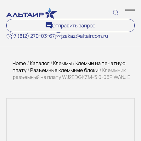
Отправить запрос
7 (812) 270-03-67
zakaz@altaircom.ru
Home
/
Каталог
/
Клеммы
/
Клеммы на печатную
плату
/
Разъемные клеммные блоки
/ Клеммник
разъемный на плату WJ2EDGKZM-5.0-05P WANJIE