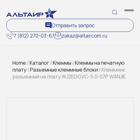
Отправить запрос
7 (812) 270-03-67
zakaz@altaircom.ru
Home
/
Каталог
/
Клеммы
/
Клеммы на печатную
плату
/
Разъемные клеммные блоки
/ Клеммник
разъемный на плату WJ2EDGVC-5.0-07P WANJIE