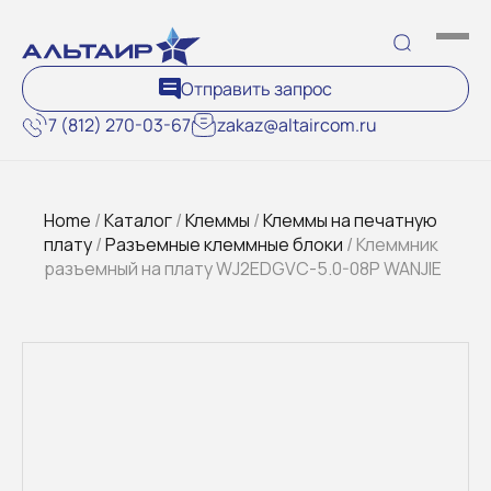
Отправить запрос
7 (812) 270-03-67
zakaz@altaircom.ru
Home
/
Каталог
/
Клеммы
/
Клеммы на печатную
плату
/
Разъемные клеммные блоки
/ Клеммник
разъемный на плату WJ2EDGVC-5.0-08P WANJIE