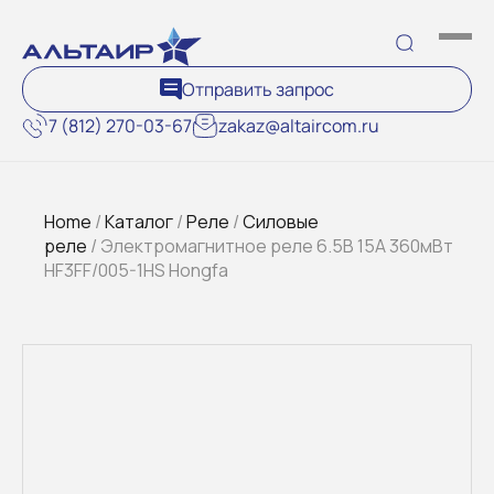
Отправить запрос
7 (812) 270-03-67
zakaz@altaircom.ru
Home
/
Каталог
/
Реле
/
Силовые
реле
/ Электромагнитное реле 6.5В 15A 360мВт
HF3FF/005-1HS Hongfa