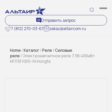
Отправить запрос
7 (812) 270-03-67
zakaz@altaircom.ru
Home
/
Каталог
/
Реле
/
Силовые
реле
/ Электромагнитное реле 7.5В 400мВт
HF115F/005-1H Hongfa