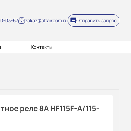
270-03-67
zakaz@altaircom.ru
Отправить запрос
и
Контакты
ное реле 8A HF115F-A/115-