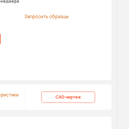
енеджера
Запросить образцы
еристики
CAD чертеж