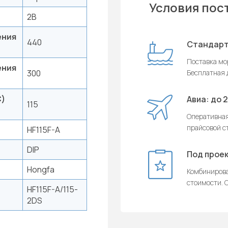
Условия пос
2B
ения
440
Стандарт
Поставка мор
ения
300
Бесплатная д
C)
Авиа: до 
115
Оперативная
прайсовой с
HF115F-A
DIP
Под проек
Hongfa
Комбинирова
стоимости. О
HF115F-A/115-
2DS