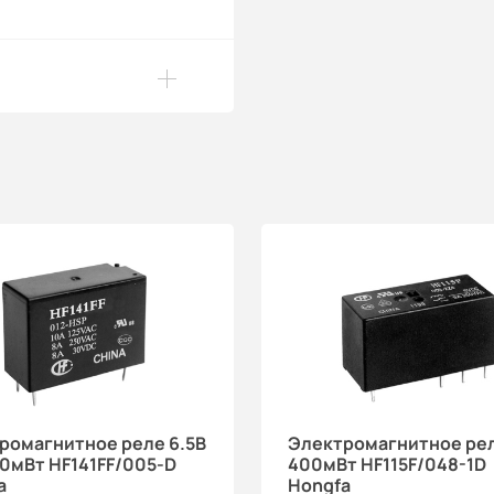
ромагнитное реле 6.5В
Электромагнитное рел
50мВт HF141FF/005-D
400мВт HF115F/048-1D
a
Hongfa