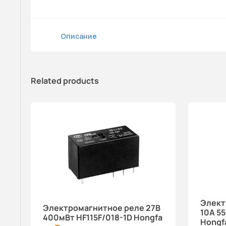
Описание
Related products
Элект
Электромагнитное реле 27В
10A 5
400мВт HF115F/018-1D Hongfa
Hongf