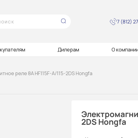
7 (812) 
купателям
Дилерам
О компани
тное реле 8A HF115F-A/115-2DS Hongfa
Электромагнит
2DS Hongfa