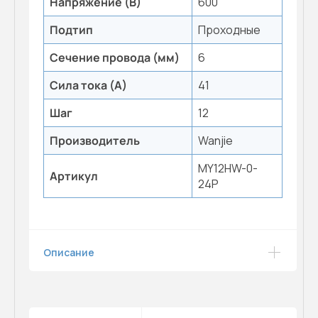
Напряжение (В)
600
Подтип
Проходные
Сечение провода (мм)
6
Сила тока (А)
41
Шаг
12
Производитель
Wanjie
MY12HW-0-
Артикул
24P
Описание