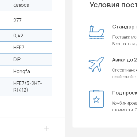
Условия пос
флюса
277
Стандарт
0,42
Поставка мор
Бесплатная д
HFE7
DIP
Авиа: до 
Оперативная
Hongfa
прайсовой с
HFE7/5-2HT-
R(412)
Под проек
Комбинирова
стоимости. О