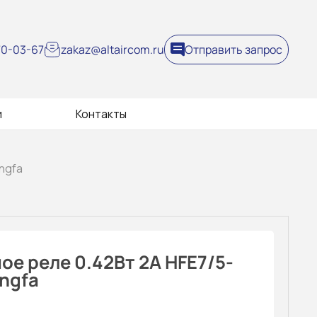
270-03-67
zakaz@altaircom.ru
Отправить запрос
и
Контакты
ngfa
е реле 0.42Вт 2A HFE7/5-
ngfa