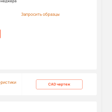
енеджера
Запросить образцы
еристики
CAD чертеж