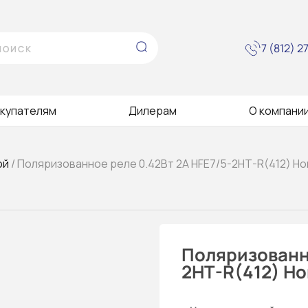
7 (812) 
купателям
Дилерам
О компани
ой
/ Поляризованное реле 0.42Вт 2A HFE7/5-2HT-R(412) Ho
Поляризованно
2HT-R(412) Ho