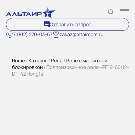
Отправить запрос
7 (812) 270-03-67
zakaz@altaircom.ru
Home
/
Каталог
/
Реле
/
Реле с магнитной
блокировкой
/ Поляризованное реле HFE19-60/12-
DT-42 Hongfa