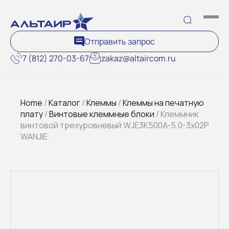
Отправить запрос
7 (812) 270-03-67
zakaz@altaircom.ru
Home
/
Каталог
/
Клеммы
/
Клеммы на печатную
плату
/
Винтовые клеммные блоки
/ Клеммник
винтовой трехуровневый WJE3K500A-5.0-3x02P
WANJIE