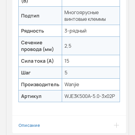
(В)
Многоярусные
Подтип
винтовые клеммы
Рядность
3-рядный
Сечение
2,5
провода (мм)
Сила тока (А)
15
Шаг
5
Производитель
Wanjie
Артикул
WJE3K500A-5.0-3x02P
Описание